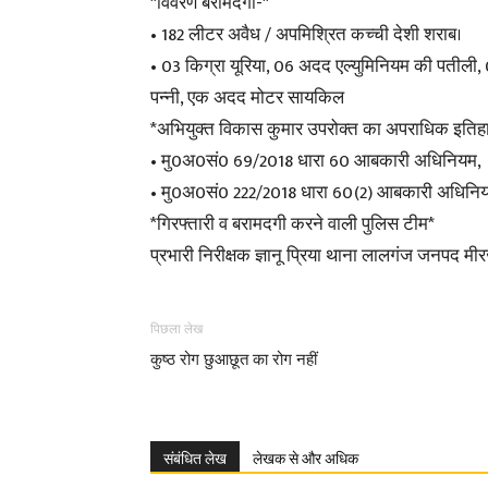
*विवरण बरामदगी-*
• 182 लीटर अवैध / अपमिश्रित कच्ची देशी शराब।
• 03 किग्रा यूरिया, 06 अदद एल्युमिनियम की पतीली
पन्नी, एक अदद मोटर सायकिल
*अभियुक्त विकास कुमार उपरोक्त का अपराधिक इतिह
• मु0अ0सं0 69/2018 धारा 60 आबकारी अधिनियम,
• मु0अ0सं0 222/2018 धारा 60(2) आबकारी अधिनियम
*गिरफ्तारी व बरामदगी करने वाली पुलिस टीम*
प्रभारी निरीक्षक ज्ञानू प्रिया थाना लालगंज जनपद मी
पिछला लेख
कुष्ठ रोग छुआछूत का रोग नहीं
संबंधित लेख
लेखक से और अधिक