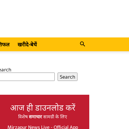
शिफल
खरीदे-बेचें
earch
Search
आज ही डाउनलोड करें
विशेष
समाचार
सामग्री के लिए
Mirzapur News Live - Official App