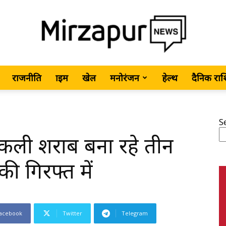
राजनीति
क्राइम
खेल
मनोरंजन
हेल्थ
दैनिक रा
MirzapurNews.com
S
 नकली शराब बना रहे तीन
•
की गिरफ्त में
acebook
Twitter
Telegram
Hindi