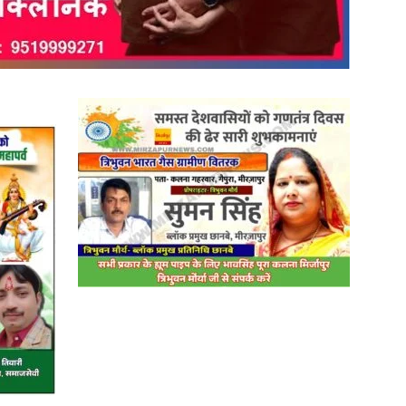
in
Hindi,
Today
Hindi