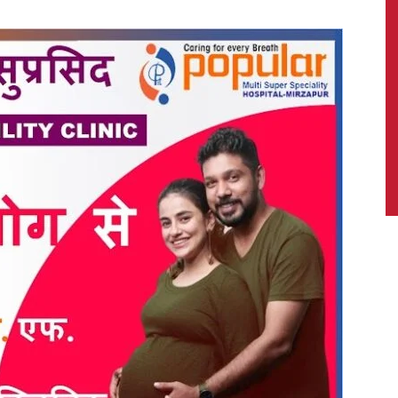
News,
Latest
News