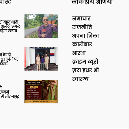
पोस्ट
लोकप्रिय श्रेणियां
समाचार
 से बहुत भारी
 अलर्ट, अगले
राजनीति
रहेगा खराब
अपना ज़िला
कारोबार
आस्था
र्म के दो
 21 लोगों पर
क्राइम ब्यूरो
्रवाई
ज़रा इधर भी
स्वास्थ्य
ी
लार्म
में मीरजापुर