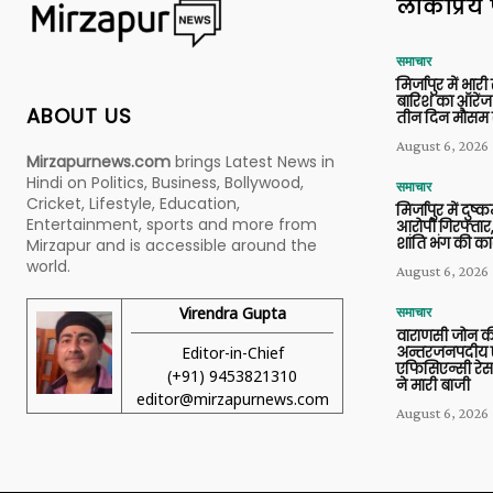
लोकप्रिय 
समाचार
मिर्जापुर में भारी
बारिश का ऑरेंज
ABOUT US
तीन दिन मौसम 
August 6, 2026
Mirzapurnews.com
brings Latest News in
Hindi on Politics, Business, Bollywood,
समाचार
Cricket, Lifestyle, Education,
मिर्जापुर में दुष्क
Entertainment, sports and more from
आरोपी गिरफ्तार,
शांति भंग की कार
Mirzapur and is accessible around the
world.
August 6, 2026
Virendra Gupta
समाचार
वाराणसी जोन क
Editor-in-Chief
अन्तरजनपदीय ए
एफिसिएन्सी रेस 
(+91) 9453821310
ने मारी बाजी
editor@mirzapurnews.com
August 6, 2026