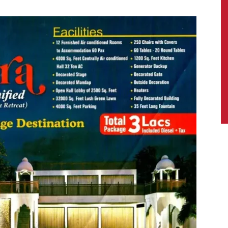
News,
Latest
News