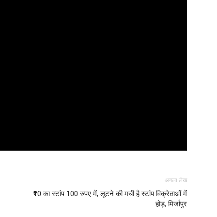
अगला लेख
₹10 का स्टांप 100 रुपए में, लूटने की मची है स्टांप विक्रेताओं में
होड़, मिर्जापुर