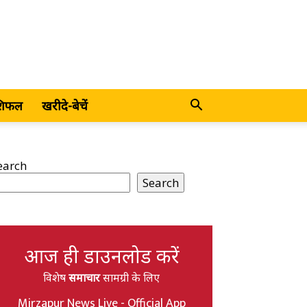
शिफल
खरीदे-बेचें
earch
Search
आज ही डाउनलोड करें
विशेष
समाचार
सामग्री के लिए
Mirzapur News Live - Official App