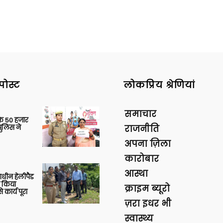
पोस्ट
लोकप्रिय श्रेणियां
समाचार
के 50 हजार
पुलिस ने
राजनीति
अपना ज़िला
कारोबार
आस्था
णाधीन हेलीपैड
े किया
क्राइम ब्यूरो
 कार्य पूरा
ज़रा इधर भी
स्वास्थ्य