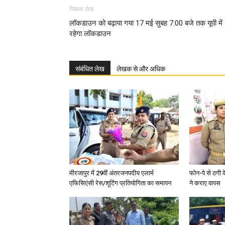
पिछला लेख
लॉकडाउन को बढ़ाया गया 17 मई सुबह 7:00 बजे तक यूपी में
रहेगा लॉकडाउन
संबंधित लेख
लेखक से और अधिक
मीरजापुर में 29वीं अंतरजनपदीय एलार्म
फोन-पे से ठगी 
एफिसिएंसी रेस/शूटिंग प्रतियोगिता का समापन
ने कराए वापस