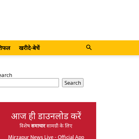
शिफल
खरीदे-बेचें
earch
Search
आज ही डाउनलोड करें
विशेष
समाचार
सामग्री के लिए
Mirzapur News Live - Official App