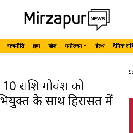
राजनीति
क्राइम
खेल
मनोरंजन
हेल्थ
दैनिक रा
MirzapurNews.com
S
े 10 राशि गोवंश को
•
भियुक्त के साथ हिरासत में
Hindi