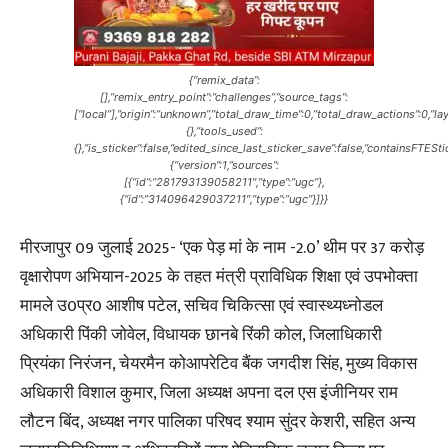
{“remix_data”:
[],”remix_entry_point”:”challenges”,”source_tags”:
[“local”],”origin”:”unknown”,”total_draw_time”:0,”total_draw_actions”:0,”
{},”tools_used”:
{},”is_sticker”:false,”edited_since_last_sticker_save”:false,”containsFTESt
{“version”:1,”sources”:
[{“id”:”281793139058211″,”type”:”ugc”},
{“id”:”314096429037211″,”type”:”ugc”}]}}
मीरजापुर 09 जुलाई 2025- ‘एक पेड़ मां के नाम -2.0’ थीम पर 37 करोड़
वृक्षारोपण अभियान-2025 के तहत मंत्री प्राविधिक शिक्षा एवं उपभोक्ता
मामले उ0प्र0 आशीष पटेल, सचिव चिकित्सा एवं स्वास्थ्यध्नोडल
अधिकारी पिंकी जोवेल, विधायक छानबे रिंकी कोल, जिलाधिकारी
प्रियंका निरंजन, चेयरमैन कोआपरेटिव बैंक जगदीश सिंह, मुख्य विकास
अधिकारी विशाल कुमार, जिला अध्यक्ष अपना दल एस इंजीनियर राम
लौटन बिंद, अध्यक्ष नगर पालिका परिषद श्याम सुंदर केशरी, सहित अन्य