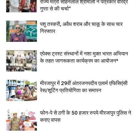
राज्य मंत्री सोहनलाल श्रीमाली ने पत्रकार वीरेंद्र
गुप्ता से की चर्चा”
पशु तस्करी, अवैध शराब और चाकू के साथ चार
गिरफ्तार
एपेक्स ट्रस्ट संस्थानों में नशा मुक्त भारत अभियान
के तहत जागरूकता कार्यक्रम का आयोजन*
मीरजापुर में 29वीं अंतरजनपदीय एलार्म एफिसिएंसी
रेस/शूटिंग प्रतियोगिता का समापन
फोन-पे से ठगी के 50 हजार रुपये मीरजापुर पुलिस ने
कराए वापस