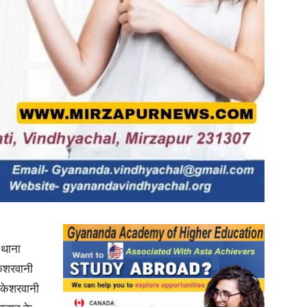
in
Hindi,
Today
 थाना
केशरवानी
न केशरवानी
Hindi