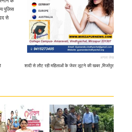
स्नान के
मय पुलिस
दद से
News
अगला लेख
ओ
शादी से लौट रही महिलाओं के जेवर लूटने की खबर ,मिर्जापुर
Paper