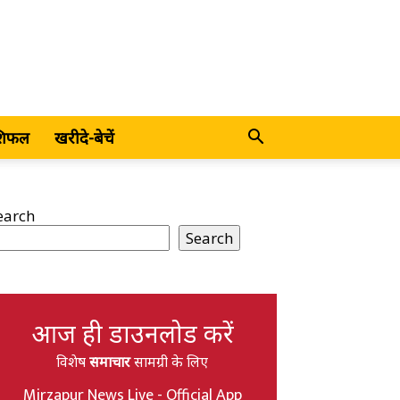
शिफल
खरीदे-बेचें
earch
Search
आज ही डाउनलोड करें
विशेष
समाचार
सामग्री के लिए
Mirzapur News Live - Official App