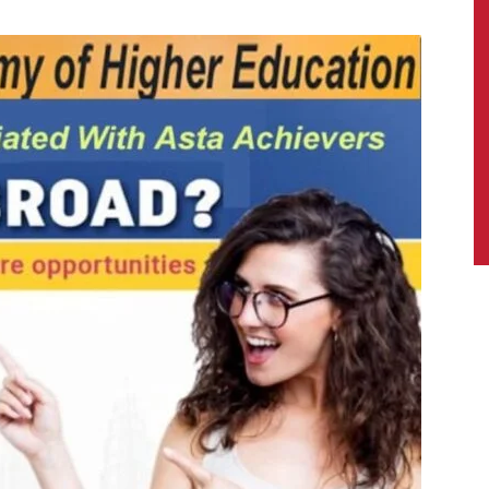
News,
Latest
News