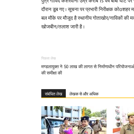
पुत्र गोविंद केशरवानी उम्र करीब 15 वर्ष बाबा घाट पर 
दौरान डूब गए । सूचना पर प्रभारी निरीक्षक को0शहर 
बल मौके पर मौजूद है स्थानीय गोताखोर/नाविकों की म
खोजबीन/तलाश जारी है ।
पिछला लेख
मण्डलायुक्त ने 50 लाख की लागत से निर्माणाधीन परियोजना
की समीक्षा की
संबंधित लेख
लेखक से और अधिक