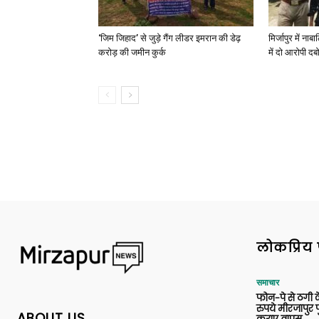
‘जिम जिहाद’ से जुड़े गैंग लीडर इमरान की डेढ़
मिर्जापुर में न
करोड़ की जमीन कुर्क
में दो आरोपी दब
लोकप्रिय 
समाचार
फोन-पे से ठगी 
रुपये मीरजापुर 
ABOUT US