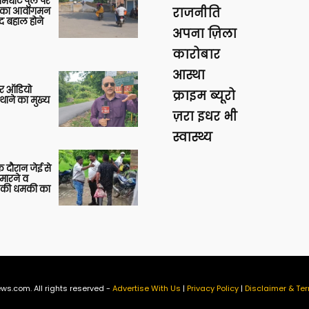
आमघाट पुल पर
ों का आवागमन
राजनीति
द बहाल होने
अपना ज़िला
कारोबार
आस्था
र ऑडियो
क्राइम ब्यूरो
थाने का मुख्य
ज़रा इधर भी
स्वास्थ्य
 दौरान जेई से
 मारने व
ाने की धमकी का
ws.com. All rights reserved -
Advertise With Us
|
Privacy Policy
|
Disclaimer & Ter