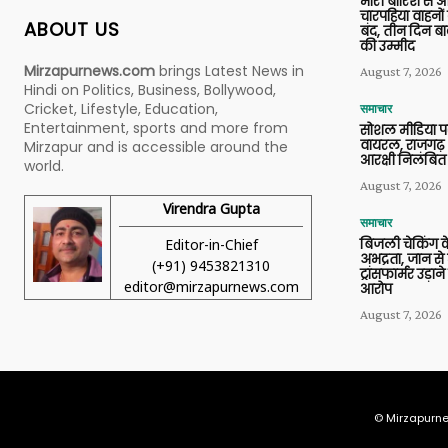
भारी बारिश से 
चारपहिया वाहन
ABOUT US
बंद, तीन दिन बा
की उम्मीद
Mirzapurnews.com
brings Latest News in
August 7, 2026
Hindi on Politics, Business, Bollywood,
Cricket, Lifestyle, Education,
समाचार
Entertainment, sports and more from
सोशल मीडिया प
वायरल, राजगढ़ 
Mirzapur and is accessible around the
आरक्षी निलंबित
world.
August 7, 2026
Virendra Gupta
समाचार
Editor-in-Chief
बिजली चेकिंग के
अभद्रता, जान से
(+91) 9453821310
ट्रांसफार्मर उड़
editor@mirzapurnews.com
आरोप
August 7, 2026
© Mirzapurne