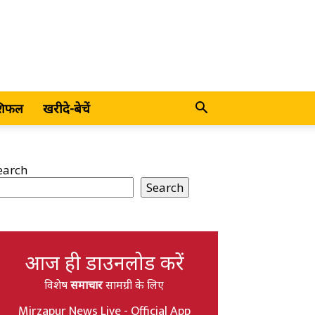
शिफल
खरीदे-बेचें
earch
Search
आज ही डाउनलोड करें
विशेष
समाचार
सामग्री के लिए
Mirzapur News Live - Official App