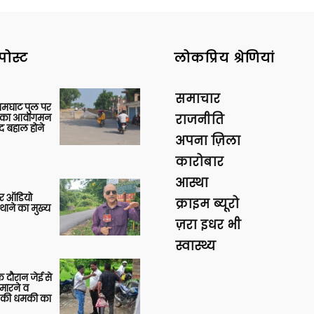
पोस्ट
लोकप्रिय श्रेणियां
समाचार
आमघाट पुल पर
ों का आवागमन
राजनीति
द बहाल होने
अपना ज़िला
कारोबार
आस्था
र ऑडियो
क्राइम ब्यूरो
थाने का मुख्य
ज़रा इधर भी
स्वास्थ्य
 दौरान जेई से
 मारने व
ाने की धमकी का