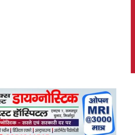
News,
Latest
News