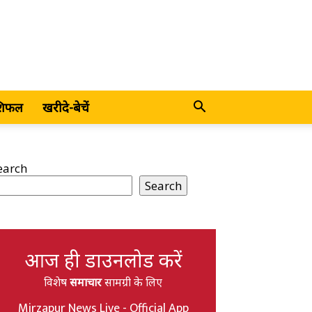
शिफल
खरीदे-बेचें
earch
Search
आज ही डाउनलोड करें
विशेष
समाचार
सामग्री के लिए
Mirzapur News Live - Official App