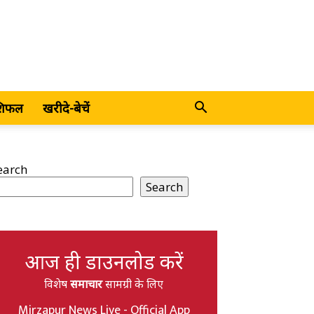
शिफल
खरीदे-बेचें
earch
Search
आज ही डाउनलोड करें
विशेष
समाचार
सामग्री के लिए
Mirzapur News Live - Official App