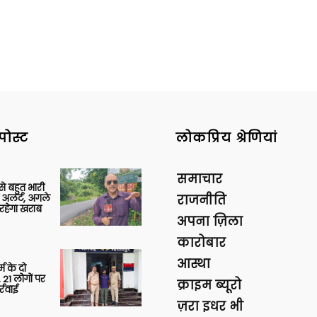
पोस्ट
लोकप्रिय श्रेणियां
समाचार
 से बहुत भारी
 अलर्ट, अगले
राजनीति
रहेगा खराब
अपना ज़िला
कारोबार
आस्था
र्म के दो
 21 लोगों पर
क्राइम ब्यूरो
्रवाई
ज़रा इधर भी