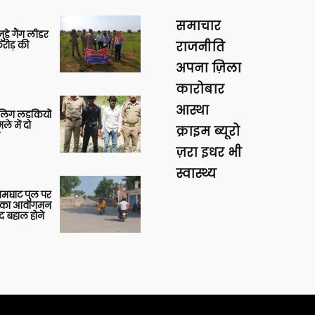
समाचार
ुड़े गैंग लीडर
रोड़ की
राजनीति
अपना ज़िला
कारोबार
आस्था
बालिग लड़कियों
े में दो
क्राइम ब्यूरो
ज़रा इधर भी
स्वास्थ्य
आमघाट पुल पर
ों का आवागमन
द बहाल होने