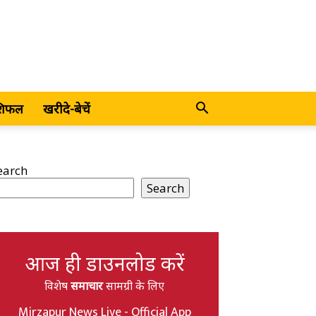
शिफल
खरीदे-बेचें
earch
Search
आज ही डाउनलोड करें
विशेष
समाचार
सामग्री के लिए
Mirzapur News Live - Official App