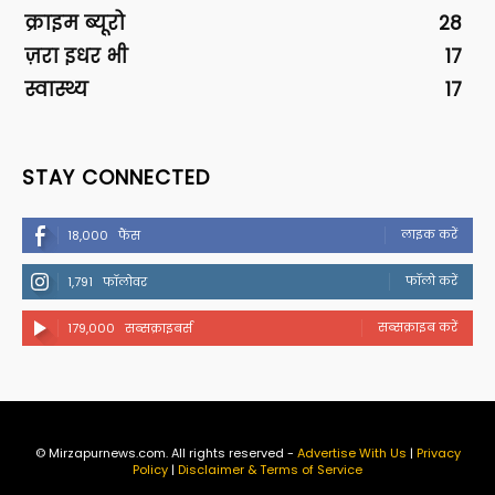
क्राइम ब्यूरो
28
ज़रा इधर भी
17
स्वास्थ्य
17
STAY CONNECTED
लाइक करें
18,000
फैंस
फॉलो करें
1,791
फॉलोवर
सब्सक्राइब करें
179,000
सब्सक्राइबर्स
© Mirzapurnews.com. All rights reserved -
Advertise With Us
|
Privacy
Policy
|
Disclaimer & Terms of Service