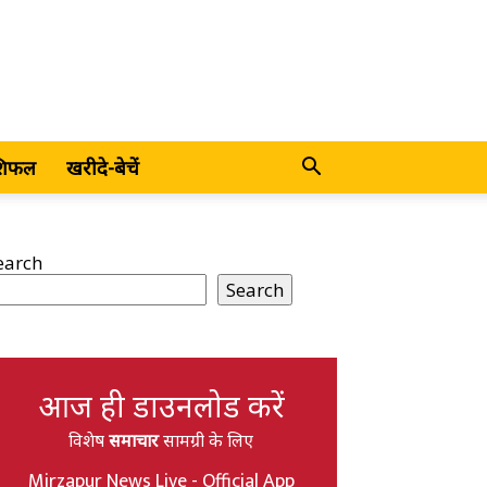
शिफल
खरीदे-बेचें
earch
Search
आज ही डाउनलोड करें
विशेष
समाचार
सामग्री के लिए
Mirzapur News Live - Official App