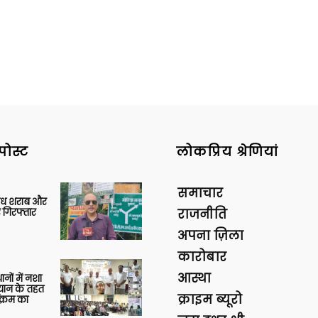
पोस्ट
लोकप्रिय श्रेणियां
समाचार
वैध शराब और
 गिरफ्तार
राजनीति
अपना ज़िला
कारोबार
आस्था
थानों में नशा
यान के तहत
क्राइम ब्यूरो
क्रम का