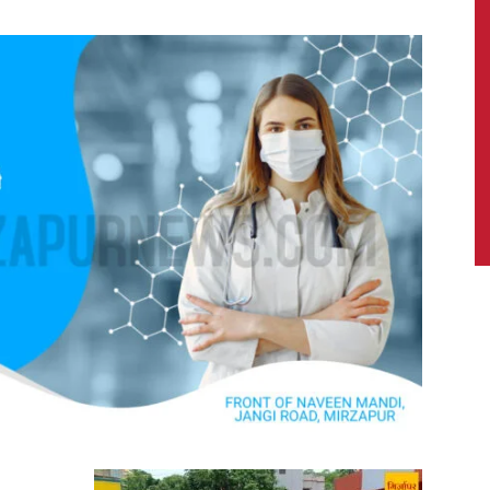
News,
Latest
News