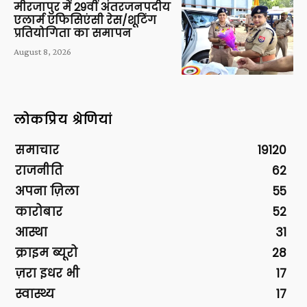
मीरजापुर में 29वीं अंतरजनपदीय
एलार्म एफिसिएंसी रेस/शूटिंग
प्रतियोगिता का समापन
August 8, 2026
लोकप्रिय श्रेणियां
समाचार
19120
राजनीति
62
अपना ज़िला
55
कारोबार
52
आस्था
31
क्राइम ब्यूरो
28
ज़रा इधर भी
17
स्वास्थ्य
17