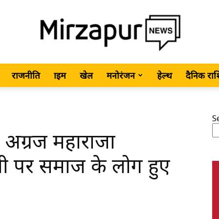
राजनीति
क्राइम
खेल
मनोरंजन
हेल्थ
दैनिक रा
MirzapurNews.com
S
 अग्रज महाराजा
•
ी पर समाज के लोग हुए
Hindi