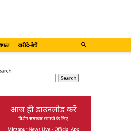
शिफल
खरीदे-बेचें
earch
Search
आज ही डाउनलोड करें
विशेष
समाचार
सामग्री के लिए
Mirzapur News Live - Official App