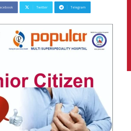
acebook
Twitter
Telegram
News,
Latest
News