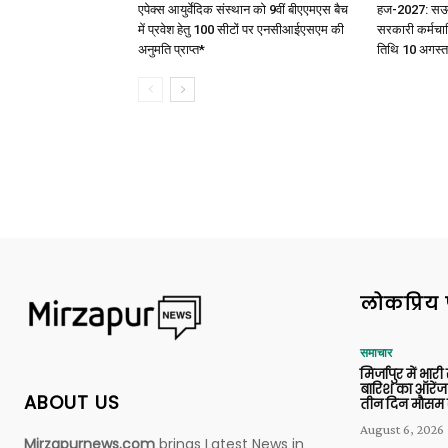
एपेक्स आयुर्वेदिक संस्थान को 9वीं बीएएमएस बैच
हज-2027: सऊदी 
में प्रवेश हेतु 100 सीटों पर एनसीआईएसएम की
सरकारी कर्मचार
अनुमति प्राप्त*
तिथि 10 अगस्त
लोकप्रिय 
समाचार
मिर्जापुर में भारी
बारिश का ऑरेंज
ABOUT US
तीन दिन मौसम 
August 6, 2026
Mirzapurnews.com
brings Latest News in