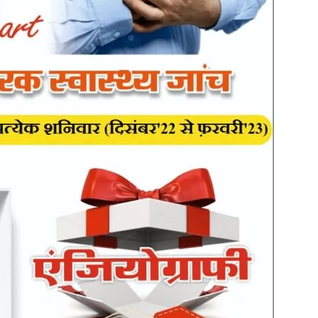
in
Hindi,
Today
Hindi