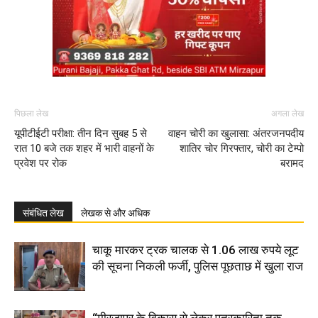
पिछला लेख
अगला लेख
यूपीटीईटी परीक्षा: तीन दिन सुबह 5 से
वाहन चोरी का खुलासा: अंतरजनपदीय
रात 10 बजे तक शहर में भारी वाहनों के
शातिर चोर गिरफ्तार, चोरी का टेम्पो
प्रवेश पर रोक
बरामद
संबंधित लेख
लेखक से और अधिक
चाकू मारकर ट्रक चालक से 1.06 लाख रुपये लूट
की सूचना निकली फर्जी, पुलिस पूछताछ में खुला राज
“मीरजापुर के विकास से लेकर पत्रकारिता तक,