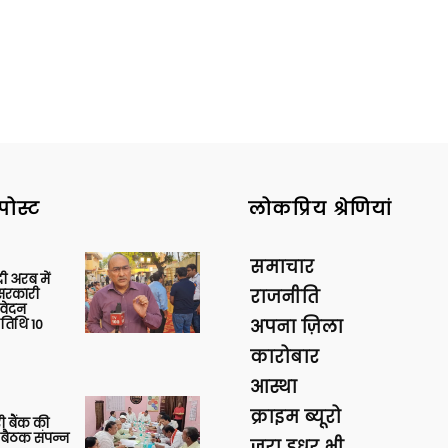
पोस्ट
लोकप्रिय श्रेणियां
समाचार
 अरब में
ु सरकारी
राजनीति
आवेदन
 तिथि 10
अपना ज़िला
कारोबार
आस्था
क्राइम ब्यूरो
ी बैंक की
 बैठक संपन्न
ज़रा इधर भी