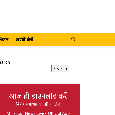
शिफल
खरीदे-बेचें
earch
Search
आज ही डाउनलोड करें
विशेष
समाचार
सामग्री के लिए
Mirzapur News Live - Official App