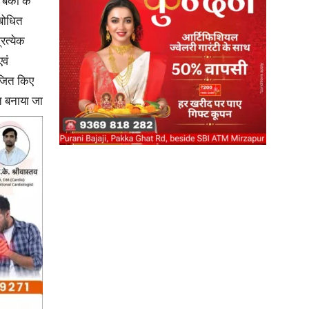
ैंकों के
ंबोधित
्रत्येक
वं
ोजित किए
News
 बनाया जा
Paper