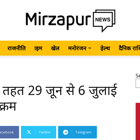
राजनीति
क्राइम
खेल
मनोरंजन
हेल्थ
दैनिक रा
MirzapurNews.com
S
 तहत 29 जून से 6 जुलाई
•
क्रम
acebook
Twitter
Telegram
Hindi