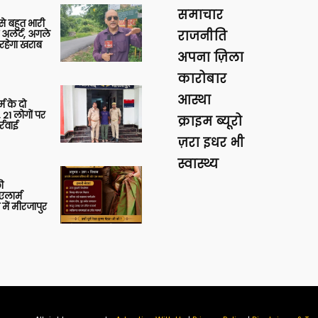
समाचार
 से बहुत भारी
 अलर्ट, अगले
राजनीति
रहेगा खराब
अपना ज़िला
कारोबार
आस्था
र्म के दो
 21 लोगों पर
क्राइम ब्यूरो
्रवाई
ज़रा इधर भी
स्वास्थ्य
ी
लार्म
में मीरजापुर