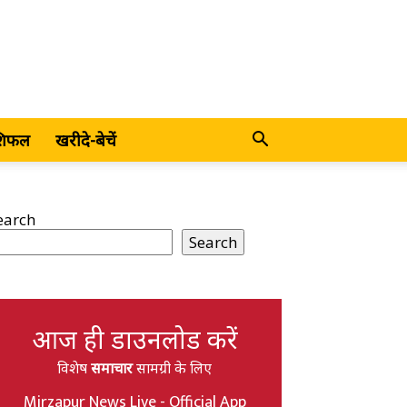
शिफल
खरीदे-बेचें
earch
Search
आज ही डाउनलोड करें
विशेष
समाचार
सामग्री के लिए
Mirzapur News Live - Official App