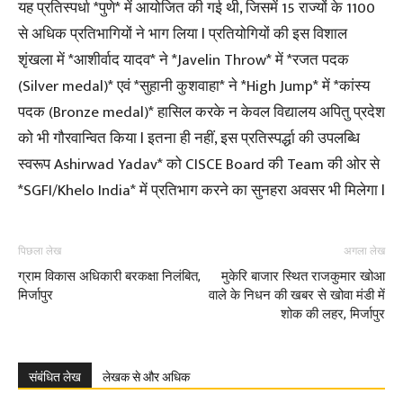
यह प्रतिस्पर्धा *पुणे* में आयोजित की गई थी, जिसमें 15 राज्यों के 1100
से अधिक प्रतिभागियों ने भाग लिया l प्रतियोगियों की इस विशाल
शृंखला में *आशीर्वाद यादव* ने *Javelin Throw* में *रजत पदक
(Silver medal)* एवं *सुहानी कुशवाहा* ने *High Jump* में *कांस्य
पदक (Bronze medal)* हासिल करके न केवल विद्यालय अपितु प्रदेश
को भी गौरवान्वित किया l इतना ही नहीं, इस प्रतिस्पर्द्धा की उपलब्धि
स्वरूप Ashirwad Yadav* को CISCE Board की Team की ओर से
*SGFI/Khelo India* में प्रतिभाग करने का सुनहरा अवसर भी मिलेगा l
पिछला लेख
अगला लेख
ग्राम विकास अधिकारी बरकक्षा निलंबित,
मुकेरि बाजार स्थित राजकुमार खोआ
मिर्जापुर
वाले के निधन की खबर से खोवा मंडी में
शोक की लहर, मिर्जापुर
संबंधित लेख
लेखक से और अधिक