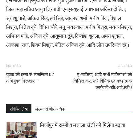
इस मौके पर प्रमुख रूप से आयुषी शुक्ला धीरज त्रिपाठी विकास ओझा
जिला महासचिव आयुष त्रिपाठी, एनएसयूआई उपाध्यक्ष अंकित दीक्षित,
सुधांशु पांडे, अंकित सिंह, हर्ष सिंह, आकाश शर्मा ,मनीष बिंद ,विशाल
मिश्रा, नितेश दुबे, विपिन चौबे, मनु जयसवाल, मनीष मिश्रा, मयंक मिश्रा,
अभिनव पांडे, अंकित दुबे, आयुष्मान दुबे, दिव्यांश शुक्ला, अमन शुक्ला,
आकाश, राज, शिवम मिश्रा, पंडित अंकित दुबे, आदि लोग उपस्थित रहे ।
पिछला लेख
अगला लेख
युवक की हत्या से सम्बन्धित 02
भू-माफिया, आदि सभी माफियाओ को
अभियुक्त गिरफ्तार—
चिन्हित कर, करें विधिक एवं दण्डात्मक
कार्यवाही-डी0आई0जी0
संबंधित लेख
लेखक से और अधिक
मिर्जापुर में सब्जी व मसाला खेती को मिलेगा बढ़ावा