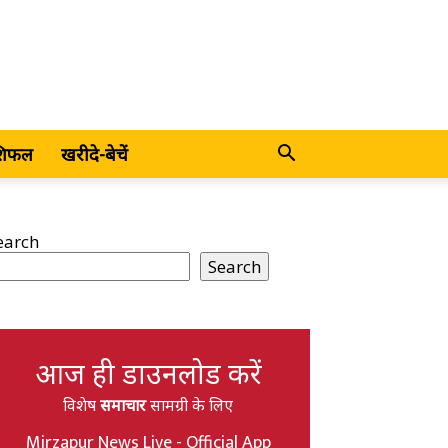
शिफल
खरीदे-बेचें
earch
Search
आज ही डाउनलोड करें
विशेष
समाचार
सामग्री के लिए
Mirzapur News Live - Official App