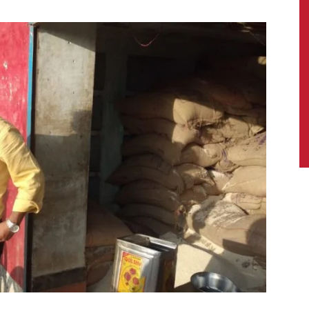
News,
Latest
News