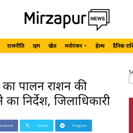
राजनीति
क्राइम
खेल
मनोरंजन
हेल्थ
दैनिक रा
MirzapurNews.com
S
ाश का पालन राशन की
•
े का निर्देश, जिलाधिकारी
acebook
Twitter
Telegram
Hindi