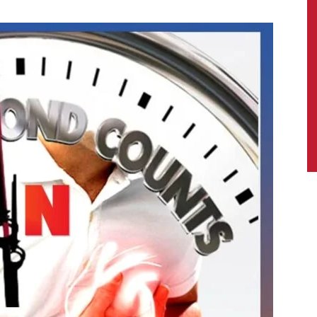
News,
Latest
News