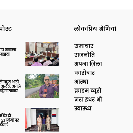
पोस्ट
लोकप्रिय श्रेणियां
समाचार
्जी व मसाला
बढ़ावा
राजनीति
अपना ज़िला
कारोबार
आस्था
 से बहुत भारी
 अलर्ट, अगले
क्राइम ब्यूरो
रहेगा खराब
ज़रा इधर भी
स्वास्थ्य
र्म के दो
 21 लोगों पर
्रवाई