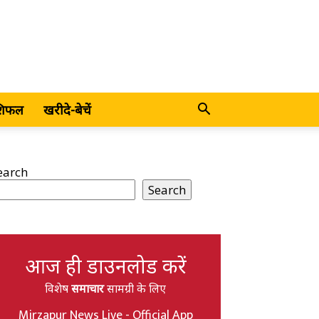
शिफल
खरीदे-बेचें
earch
Search
आज ही डाउनलोड करें
विशेष
समाचार
सामग्री के लिए
Mirzapur News Live - Official App