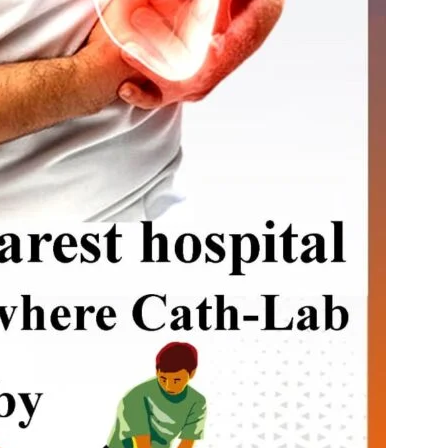
in
Hindi,
Today
Hindi