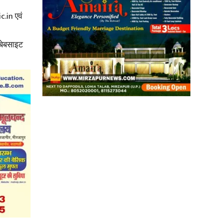
.in एवं
बेबसाइट