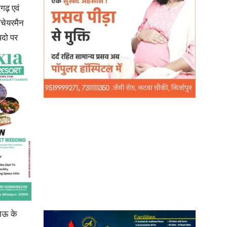
पगढ़ एवं
/चेयरमैन
 पदो पर
News
Paper
नऊ के