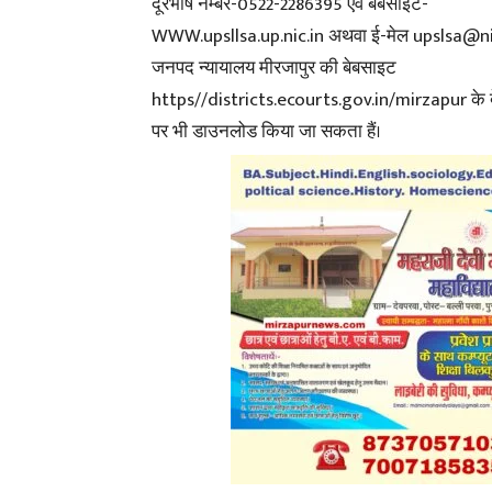
दूरभाष नम्बर-0522-2286395 एवं बेबसाइट-
WWW.upsllsa.up.nic.in अथवा ई-मेल upslsa@nic
जनपद न्यायालय मीरजापुर की बेबसाइट
https//districts.ecourts.gov.in/mirzapur के 
पर भी डाउनलोड किया जा सकता हैं।