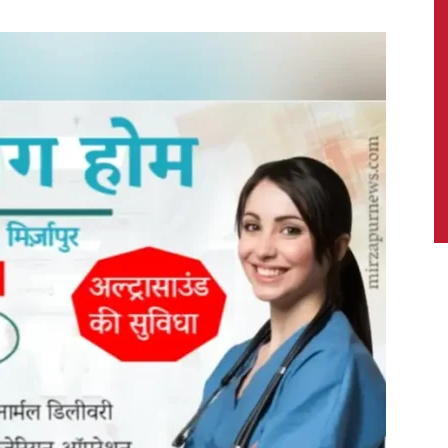
News,
Latest
News