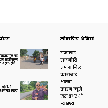
पोस्ट
लोकप्रिय श्रेणियां
समाचार
आमघाट पुल पर
ों का आवागमन
राजनीति
द बहाल होने
अपना ज़िला
कारोबार
आस्था
र ऑडियो
क्राइम ब्यूरो
थाने का मुख्य
ज़रा इधर भी
स्वास्थ्य