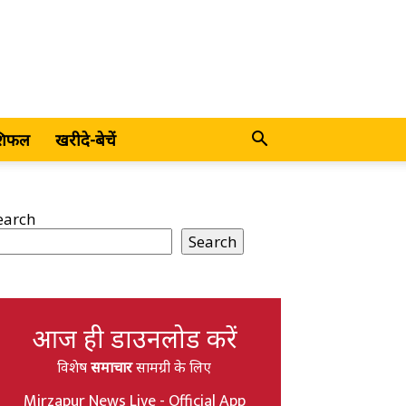
शिफल
खरीदे-बेचें
earch
Search
आज ही डाउनलोड करें
विशेष
समाचार
सामग्री के लिए
Mirzapur News Live - Official App