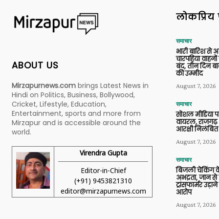
लोकप्रिय 
समाचार
भारी बारिश से 
चारपहिया वाहन
ABOUT US
बंद, तीन दिन बा
की उम्मीद
Mirzapurnews.com
brings Latest News in
August 7, 2026
Hindi on Politics, Business, Bollywood,
Cricket, Lifestyle, Education,
समाचार
Entertainment, sports and more from
सोशल मीडिया प
वायरल, राजगढ़ 
Mirzapur and is accessible around the
आरक्षी निलंबित
world.
August 7, 2026
Virendra Gupta
समाचार
Editor-in-Chief
बिजली चेकिंग के
अभद्रता, जान से
(+91) 9453821310
ट्रांसफार्मर उड़
editor@mirzapurnews.com
आरोप
August 7, 2026