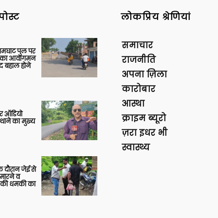
पोस्ट
लोकप्रिय श्रेणियां
समाचार
आमघाट पुल पर
ों का आवागमन
राजनीति
द बहाल होने
अपना ज़िला
कारोबार
आस्था
र ऑडियो
क्राइम ब्यूरो
थाने का मुख्य
ज़रा इधर भी
स्वास्थ्य
 दौरान जेई से
 मारने व
ाने की धमकी का