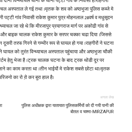
दोनो विन्ध्याचल थाना के थानी पट्टी गांव के निवासी हैं।राहगीरों
याचल अस्पताल ले गई तथा ।मृतक के शव को अष्ठभुजा पुलिस कब्जे मे
in
 थानी पट्टी गांव निवासी राकेश कुमार पुत्र मोहनलाल 28वर्ष व मधुसूदन
्ध्याचल जा रहे थे कि मीरजापुर प्रयागराज मार्ग पर अकोढी गांव से
 दी और बाइक चालक राकेश कुमार के सरपर चक्का चढा दिया ।जिससे
 दूसरी तरफ गिरने से गम्भीर रूप से घायल हो गया ।राहगीरों ने घटना
ने घायल को तुरंत विन्ध्याचल अस्पताल पहुंचाया और अष्ठभुजा चौकी
Hindi,
मार्टम हेतु भेजा है ।ट्रक चालक घटना के बाद ट्रक थोडी दूर पर
ने का काम करता था ।तीन भाईयों मे राकेश सबसे छोटा था।मृतक
 परिजनो का रो ऱो कर बुरा हाल है।
Today
अगला लेख
ना
पुलिस अधीक्षक द्वारा यातायात पुलिसकर्मियों को दी गयी पानी की
बोतल व चश्मा-MIRZAPUR
Hindi