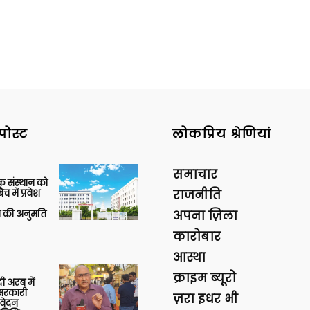
पोस्ट
लोकप्रिय श्रेणियां
समाचार
िक संस्थान को
 में प्रवेश
राजनीति
की अनुमति
अपना ज़िला
कारोबार
आस्था
क्राइम ब्यूरो
 अरब में
ु सरकारी
ज़रा इधर भी
आवेदन