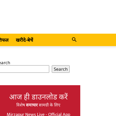
शिफल
खरीदे-बेचें
earch
Search
आज ही डाउनलोड करें
विशेष
समाचार
सामग्री के लिए
Mirzapur News Live - Official App