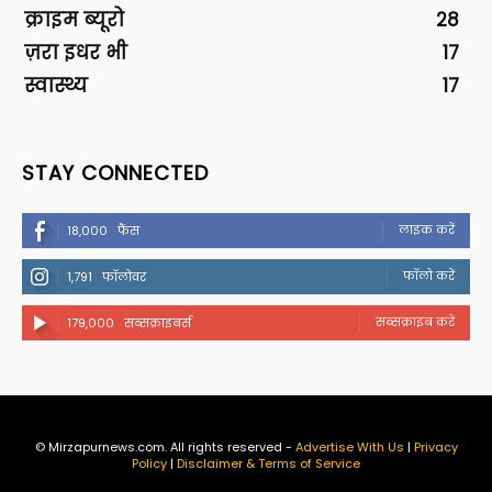
क्राइम ब्यूरो
28
ज़रा इधर भी
17
स्वास्थ्य
17
STAY CONNECTED
लाइक करें
18,000
फैंस
फॉलो करें
1,791
फॉलोवर
सब्सक्राइब करें
179,000
सब्सक्राइबर्स
© Mirzapurnews.com. All rights reserved -
Advertise With Us
|
Privacy
Policy
|
Disclaimer & Terms of Service