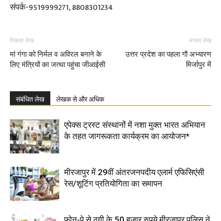
संपर्क-9519999271, 8808301234
पिछला लेख
अगला लेख
मां गंगा को निर्मल व अविरल बनाने के
उत्तर प्रदेश का पहला गौ अभ्यारण
लिए मंत्रियों का जत्था पहुंचा जीआईसी
मिर्जापुर में
संबंधित लेख
लेखक से और अधिक
एपेक्स ट्रस्ट संस्थानों में नशा मुक्त भारत अभियान
के तहत जागरूकता कार्यक्रम का आयोजन*
मीरजापुर में 29वीं अंतरजनपदीय एलार्म एफिसिएंसी
रेस/शूटिंग प्रतियोगिता का समापन
फोन-पे से ठगी के 50 हजार रुपये मीरजापुर पुलिस ने