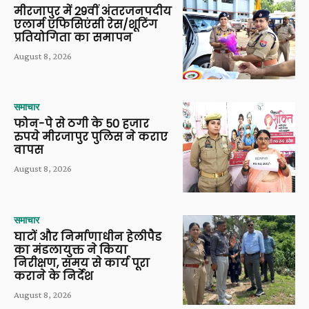
मीरजापुर में 29वीं अंतरजनपदीय
एलार्म एफिसिएंसी रेस/शूटिंग
प्रतियोगिता का समापन
August 8, 2026
समाचार
फोन-पे से ठगी के 50 हजार
रुपये मीरजापुर पुलिस ने कराए
वापस
August 8, 2026
समाचार
घाटों और निर्माणाधीन हेलीपैड
का मंडलायुक्त ने किया
निरीक्षण, समय से कार्य पूरा
कराने के निर्देश
August 8, 2026