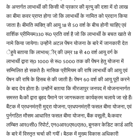
के अन्तर्गत लाभार्थी की किसी भी प्रकार की मृत्यु की दशा में दो लाख
का बीमा कवर प्राप्त होगा जो कि लाभार्थी के नामित को प्रदान किया
जाता है। बीमति व्यक्ति् की आयु 18 से 50 वर्श के बीच होनी चाहिए एवं
वार्शिक प्रीमियम330 रू0 प्रति वर्श है जो कि लाभार्थी के बचत खाते से
नामे किया जायेगा। उन्होंने अटल पेंषन योजना के बारे में जानकारी देत
ेहुये बताया कि लाभाथ्ीर् की उम्र 18 से 40 वर्श आयु वर्ग के
लाभार्थी द्वारा स्0 1000 से रू0 5000 तक की पेंषन हेतु योजना में
सम्मिलित हो सकते है। मासिक प्रीमियम की राषि लाभार्थी की आयु एवं
पेंषन की राषि के हिसब से की जाती है। पेंषन 60 वर्श की आयु पूरी करने
के बाद देय होता है। उन्होंनें बताया कि मीरजापुर जनपद में योजनान्तर्गत
समस्त बै।कों द्वारा बृहद पैमाने पर जागरूकता कार्यक्रम चलाये जा रहे हैं।
बैंटक में प्रधनमंत्री मुद्रा योजना, प्रधपनमंत्री फसल बीमा योजना, एवं
पुर्नगठित मौसम आधारित फसल बीमा योजना, बैंक वसूली, बै।कवार
लम्बित आर0सी0 रिपोर्ट, एन0आर0एम0एल0, बुनकर केडिट कार्ड आदि
के बारे में विस्तृत चर्चा की गयीं । बैठक में मुख्य विकास अधिकारी