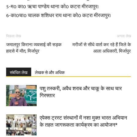
5-म0 का0 ऋचा पाण्डेय थाना को0 कटरा मीरजापुर।
6-का0चा0 चालक शशिधर राय थाना को0 कटरा मीरजापुर।
पिछला लेख
अगला लेख
जमालपुर किराना व्यवसाई की सड़क
मरीजों से सीधे वार्ता कर रहे हैं जिले के
हादसे में मौत, मिर्जापुर
आला अधिकारी, मिर्जापुर
संबंधित लेख
लेखक से और अधिक
पशु तस्करी, अवैध शराब और चाकू के साथ चार
गिरफ्तार
एपेक्स ट्रस्ट संस्थानों में नशा मुक्त भारत अभियान
के तहत जागरूकता कार्यक्रम का आयोजन*