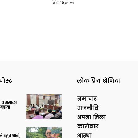
तिथि 10 अगस्त
पोस्ट
लोकप्रिय श्रेणियां
समाचार
्जी व मसाला
बढ़ावा
राजनीति
अपना ज़िला
कारोबार
आस्था
 से बहुत भारी