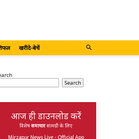
शिफल
खरीदे-बेचें
earch
Search
आज ही डाउनलोड करें
विशेष
समाचार
सामग्री के लिए
Mirzapur News Live - Official App