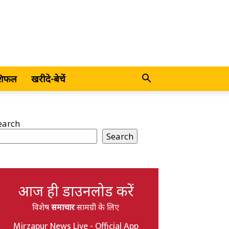
शिफल
खरीदे-बेचें
earch
Search
आज ही डाउनलोड करें
विशेष
समाचार
सामग्री के लिए
Mirzapur News Live - Official App