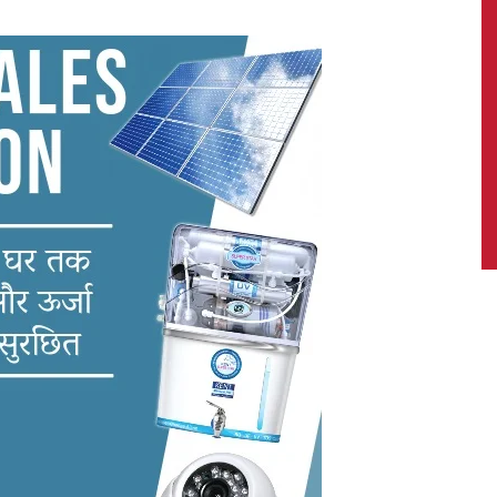
News,
Latest
News