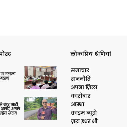
पोस्ट
लोकप्रिय श्रेणियां
समाचार
्जी व मसाला
बढ़ावा
राजनीति
अपना ज़िला
कारोबार
आस्था
 से बहुत भारी
 अलर्ट, अगले
क्राइम ब्यूरो
रहेगा खराब
ज़रा इधर भी