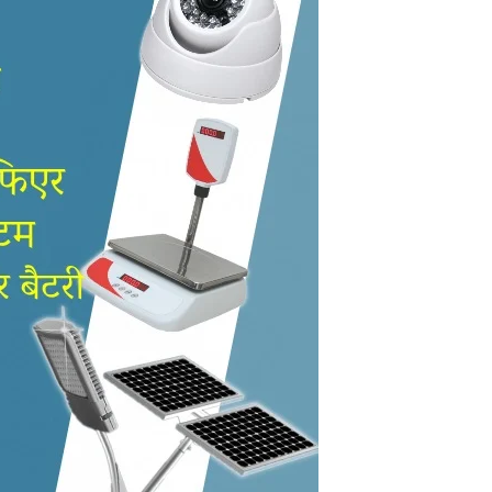
in
Hindi,
Today
Hindi