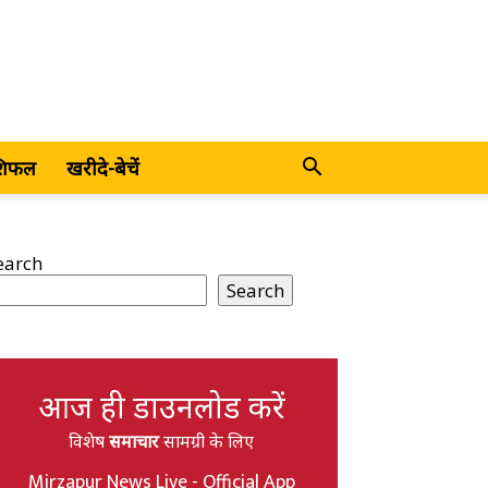
शिफल
खरीदे-बेचें
earch
Search
आज ही डाउनलोड करें
विशेष
समाचार
सामग्री के लिए
Mirzapur News Live - Official App