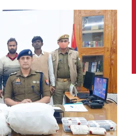
News,
Latest
News