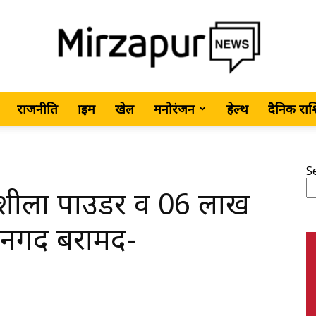
राजनीति
क्राइम
खेल
मनोरंजन
हेल्थ
दैनिक रा
MirzapurNews.com
S
नशीला पाउडर व 06 लाख
•
ा नगद बरामद-
Hindi