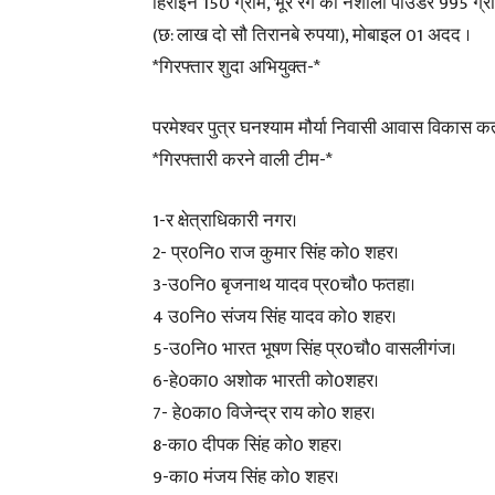
हिरोइन 150 ग्राम, भूरे रंग का नशीला पाउडर 995 ग
(छ: लाख दो सौ तिरानबे रुपया), मोबाइल 01 अदद ।
*गिरफ्तार शुदा अभियुक्त-*
परमेश्वर पुत्र घनश्याम मौर्या निवासी आवास विकास 
*गिरफ्तारी करने वाली टीम-*
1-र क्षेत्राधिकारी नगर।
2- प्र0नि0 राज कुमार सिंह को0 शहर।
3-उ0नि0 बृजनाथ यादव प्र0चौ0 फतहा।
4 उ0नि0 संजय सिंह यादव को0 शहर।
5-उ0नि0 भारत भूषण सिंह प्र0चौ0 वासलीगंज।
6-हे0का0 अशोक भारती को0शहर।
7- हे0का0 विजेन्द्र राय को0 शहर।
8-का0 दीपक सिंह को0 शहर।
9-का0 मंजय सिंह को0 शहर।