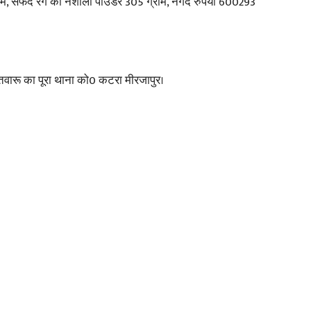
्राम, सफेद रंग का नशीला पाउडर 305 ग्राम, नगद रुपया 600293
कतवारू का पूरा थाना को0 कटरा मीरजापुर।
News
Paper