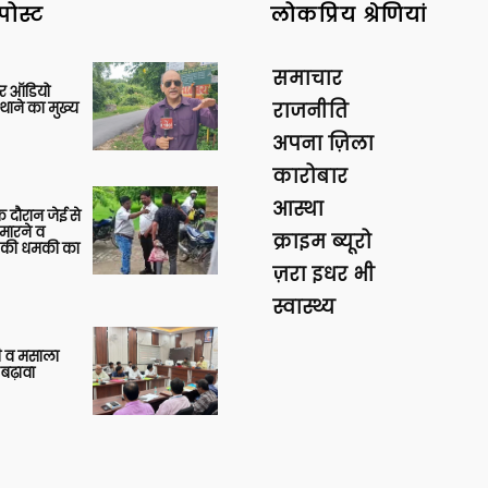
पोस्ट
लोकप्रिय श्रेणियां
समाचार
र ऑडियो
थाने का मुख्य
राजनीति
अपना ज़िला
कारोबार
आस्था
 दौरान जेई से
 मारने व
क्राइम ब्यूरो
ाने की धमकी का
ज़रा इधर भी
स्वास्थ्य
्जी व मसाला
बढ़ावा