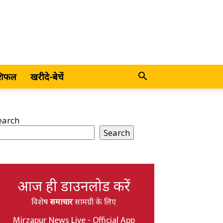
शिफल
खरीदे-बेचें
earch
Search
आज ही डाउनलोड करें
विशेष
समाचार
सामग्री के लिए
Mirzapur News Live - Official App