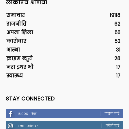
लोकप्रिय श्रेणियां
समाचार
19118
राजनीति
62
अपना ज़िला
55
कारोबार
52
आस्था
31
क्राइम ब्यूरो
28
ज़रा इधर भी
17
स्वास्थ्य
17
STAY CONNECTED
लाइक करें
18,000
फैंस
फॉलो करें
1,791
फॉलोवर