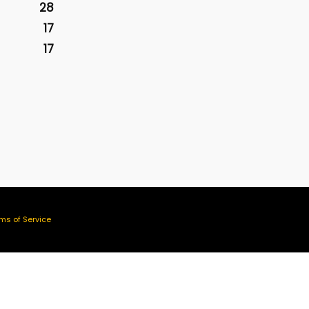
28
17
17
ms of Service