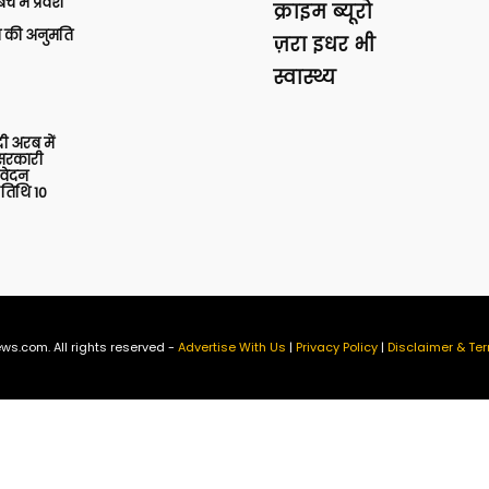
 में प्रवेश
क्राइम ब्यूरो
की अनुमति
ज़रा इधर भी
स्वास्थ्य
 अरब में
ु सरकारी
आवेदन
 तिथि 10
ws.com. All rights reserved -
Advertise With Us
|
Privacy Policy
|
Disclaimer & Ter