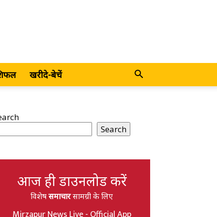
शिफल
खरीदे-बेचें
earch
Search
आज ही डाउनलोड करें
विशेष
समाचार
सामग्री के लिए
Mirzapur News Live - Official App