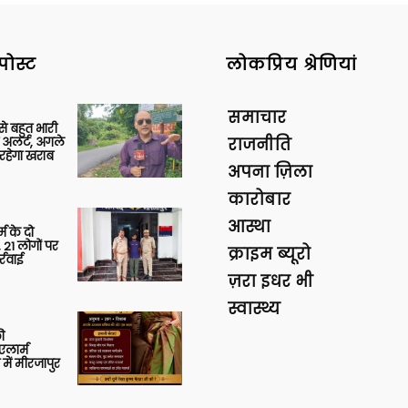
पोस्ट
लोकप्रिय श्रेणियां
समाचार
 से बहुत भारी
 अलर्ट, अगले
राजनीति
रहेगा खराब
अपना ज़िला
कारोबार
आस्था
र्म के दो
 21 लोगों पर
क्राइम ब्यूरो
्रवाई
ज़रा इधर भी
स्वास्थ्य
ी
लार्म
में मीरजापुर