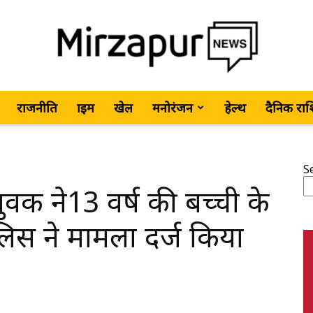
राजनीति
क्राइम
खेल
मनोरंजन
हेल्थ
दैनिक रा
MirzapurNews.com
S
ुवक ने13 वर्ष की बच्ची के
•
ुलिस ने मामला दर्ज किया
Hindi