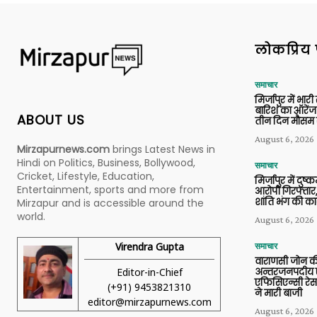
लोकप्रिय 
समाचार
मिर्जापुर में भारी
बारिश का ऑरेंज
ABOUT US
तीन दिन मौसम 
August 6, 2026
Mirzapurnews.com
brings Latest News in
Hindi on Politics, Business, Bollywood,
समाचार
Cricket, Lifestyle, Education,
मिर्जापुर में दुष्क
Entertainment, sports and more from
आरोपी गिरफ्तार,
शांति भंग की कार
Mirzapur and is accessible around the
world.
August 6, 2026
Virendra Gupta
समाचार
वाराणसी जोन क
Editor-in-Chief
अन्तरजनपदीय ए
एफिसिएन्सी रेस 
(+91) 9453821310
ने मारी बाजी
editor@mirzapurnews.com
August 6, 2026