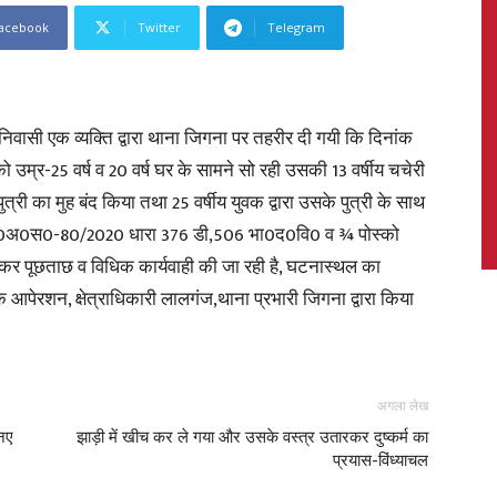
acebook
Twitter
Telegram
News,
िवासी एक व्यक्ति द्वारा थाना जिगना पर तहरीर दी गयी कि दिनांक
ो उम्र-25 वर्ष व 20 वर्ष घर के सामने सो रही उसकी 13 वर्षीय चचेरी
्री का मुह बंद किया तथा 25 वर्षीय युवक द्वारा उसके पुत्री के साथ
ारा मु0अ0स0-80/2020 धारा 376 डी,506 भा0द0वि0 व ¾ पोस्को
ेकर पूछताछ व विधिक कार्यवाही की जा रही है, घटनास्थल का
Latest
 आपेरशन, क्षेत्राधिकारी लालगंज,थाना प्रभारी जिगना द्वारा किया
अगला लेख
News
 नए
झाड़ी में खीच कर ले गया और उसके वस्त्र उतारकर दुष्कर्म का
प्रयास-विंध्याचल