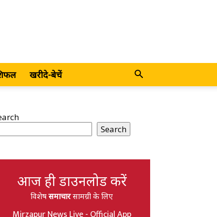
शिफल
खरीदे-बेचें
earch
Search
आज ही डाउनलोड करें
विशेष
समाचार
सामग्री के लिए
Mirzapur News Live - Official App