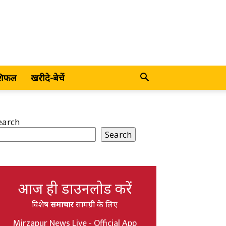
शिफल
खरीदे-बेचें
earch
Search
आज ही डाउनलोड करें
विशेष
समाचार
सामग्री के लिए
Mirzapur News Live - Official App