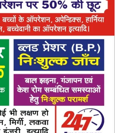
in
Hindi,
Today
Hindi