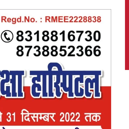
News,
Latest
News