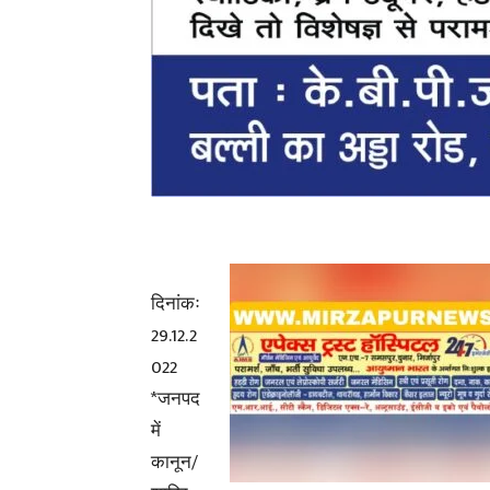
दिनांकः
29.12.2
022
*जनपद
में
कानून/