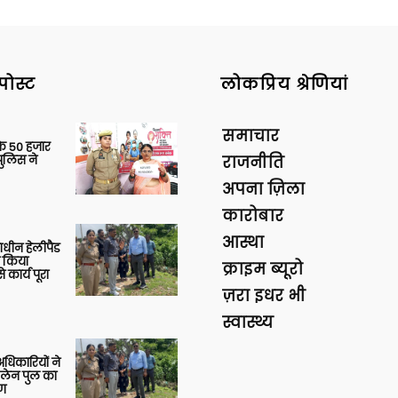
पोस्ट
लोकप्रिय श्रेणियां
समाचार
के 50 हजार
पुलिस ने
राजनीति
अपना ज़िला
कारोबार
आस्था
णाधीन हेलीपैड
े किया
क्राइम ब्यूरो
 कार्य पूरा
ज़रा इधर भी
स्वास्थ्य
 अधिकारियों ने
 लेन पुल का
षण