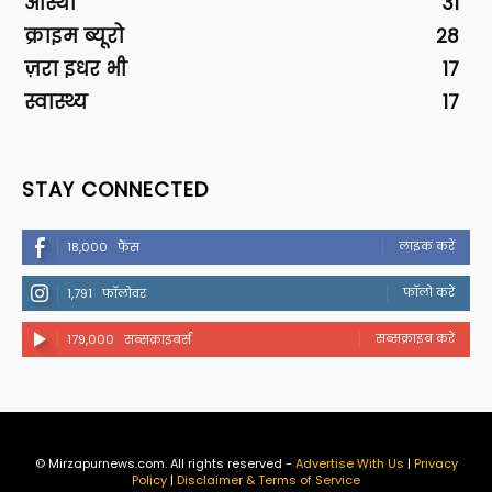
आस्था
31
क्राइम ब्यूरो
28
ज़रा इधर भी
17
स्वास्थ्य
17
STAY CONNECTED
लाइक करें
18,000
फैंस
फॉलो करें
1,791
फॉलोवर
सब्सक्राइब करें
179,000
सब्सक्राइबर्स
© Mirzapurnews.com. All rights reserved -
Advertise With Us
|
Privacy
Policy
|
Disclaimer & Terms of Service