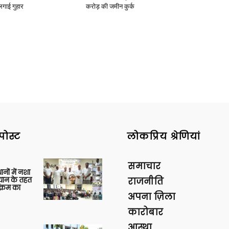
लगाई गुहार
करोड़ की जमीन कुर्क
News
Paper
पोस्ट
लोकप्रिय श्रेणियां
समाचार
थानों में नशा
यान के तहत
राजनीति
क्रम का
अपना ज़िला
कारोबार
आस्था