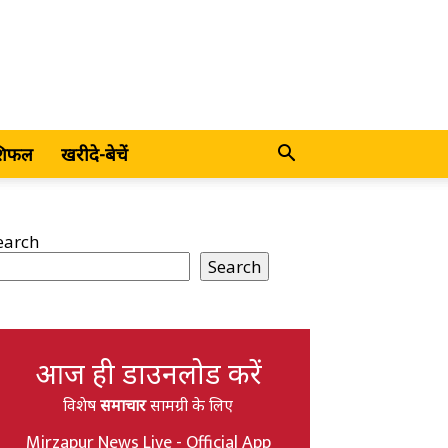
शिफल
खरीदे-बेचें
earch
Search
आज ही डाउनलोड करें
विशेष
समाचार
सामग्री के लिए
Mirzapur News Live - Official App