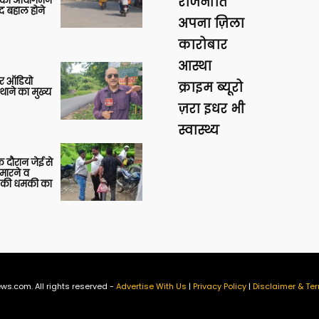
ों का आवागमन
राजनीति
द बहाल होने
अपना ज़िला
कारोबार
आस्था
र ऑडियो
क्राइम ब्यूरो
थाने का मुख्य
ज़रा इधर भी
स्वास्थ्य
 दौरान जेई से
 मारने व
ाने की धमकी का
ws.com. All rights reserved -
Advertise With Us
|
Privacy Policy
|
Disclaimer & Ter