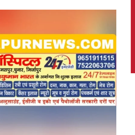
News,
Latest
News