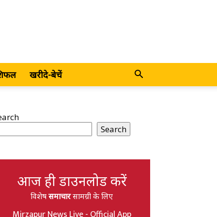
शिफल
खरीदे-बेचें
earch
Search
आज ही डाउनलोड करें
विशेष
समाचार
सामग्री के लिए
Mirzapur News Live - Official App