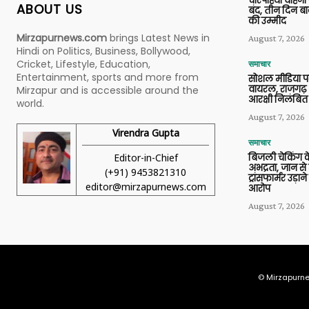
चारपहिया वाहन
ABOUT US
बंद, तीन दिन बा
की उम्मीद
Mirzapurnews.com
brings Latest News in
August 7, 2026
Hindi on Politics, Business, Bollywood,
Cricket, Lifestyle, Education,
समाचार
Entertainment, sports and more from
सोशल मीडिया प
वायरल, राजगढ़ 
Mirzapur and is accessible around the
आरक्षी निलंबित
world.
August 7, 2026
Virendra Gupta
समाचार
Editor-in-Chief
बिजली चेकिंग के
अभद्रता, जान से
(+91) 9453821310
ट्रांसफार्मर उड़
editor@mirzapurnews.com
आरोप
August 7, 2026
© Mirzapurne