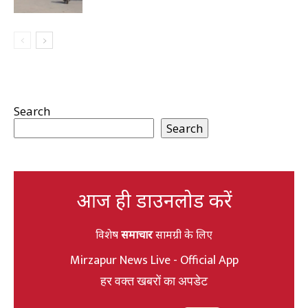
Search
Search
आज ही डाउनलोड करें
विशेष
समाचार
सामग्री के लिए
Mirzapur News Live - Official App
हर वक्त खबरों का अपडेट