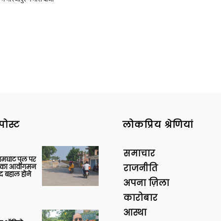
पोस्ट
लोकप्रिय श्रेणियां
समाचार
आमघाट पुल पर
ों का आवागमन
राजनीति
द बहाल होने
अपना ज़िला
कारोबार
आस्था