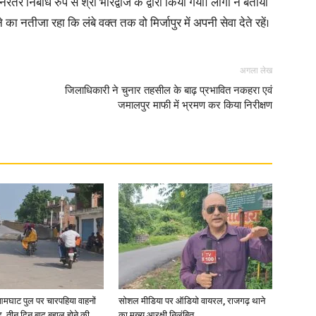
तर निर्बाध रुप से श्री भारद्वाज के द्वारा किया गया। लोगों ने बताया
ा नतीजा रहा कि लंबे वक्त तक वो मिर्जापुर में अपनी सेवा देते रहें।
in
अगला लेख
जिलाधिकारी ने चुनार तहसील के बाढ़ प्रभावित नकहरा एवं
जमालपुर माफी में भ्रमण कर किया निरीक्षण
Hindi,
Today
आमघाट पुल पर चारपहिया वाहनों
सोशल मीडिया पर ऑडियो वायरल, राजगढ़ थाने
Hindi
, तीन दिन बाद बहाल होने की
का मुख्य आरक्षी निलंबित