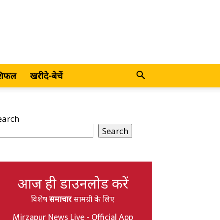
शिफल
खरीदे-बेचें
earch
Search
आज ही डाउनलोड करें
विशेष
समाचार
सामग्री के लिए
Mirzapur News Live - Official App