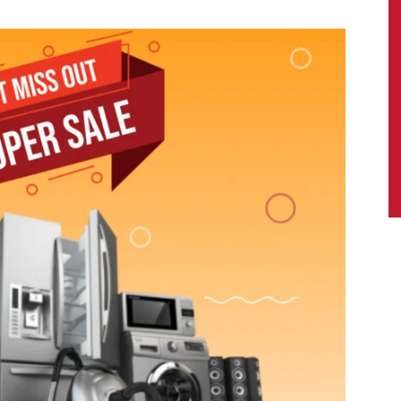
News,
Latest
News