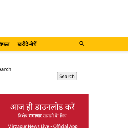
शिफल
खरीदे-बेचें
earch
Search
आज ही डाउनलोड करें
विशेष
समाचार
सामग्री के लिए
Mirzapur News Live - Official App