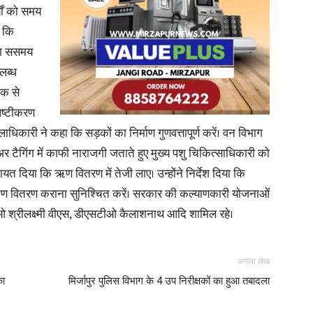
ाें को समय
ा कि
िंग ससमय
लब्ध
News
ठक से
पष्टीकरण
ाधिकारी ने कहा कि सड़कों का निर्माण गुणवत्तापूर्ण करें। वन विभाग
अर टैगिंग में काफी नाराजगी जताते हुए मुख्य पशु चिकित्साधिकारी को
यत दिया कि ऋण वितरण में तेजी लाए। उन्होंने निर्देश दिया कि
Paper
 वितरण कराना सुनिश्चित करें। सरकार की कल्याणकारी याेजनाओं
ीओ श्रीलक्ष्मी वीएस, डीएसटीओ कैलाशनाथ आदि शामिल रहे।
अगला लेख
का
मिर्जापुर पुलिस विभाग के 4 उप निरीक्षकों का हुआ तबादला