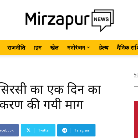
राजनीति
क्राइम
खेल
मनोरंजन
हेल्थ
दैनिक रा
MirzapurNews.com
S
सिरसी का एक दिन का
•
्टीकरण की गयी माग
acebook
Twitter
Telegram
Hindi