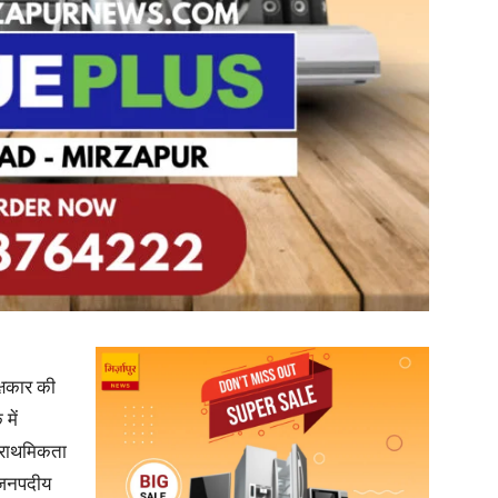
in
Hindi,
Today
्षकार की
में
प्राथमिकता
ी जनपदीय
Hindi