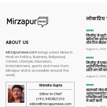
लोकप्रिय 
समाचार
मिर्जापुर में भारी
बारिश का ऑरेंज
ABOUT US
तीन दिन मौसम 
August 6, 2026
Mirzapurnews.com
brings Latest News in
Hindi on Politics, Business, Bollywood,
समाचार
Cricket, Lifestyle, Education,
मिर्जापुर में दुष्क
Entertainment, sports and more from
आरोपी गिरफ्तार,
शांति भंग की कार
Mirzapur and is accessible around the
world.
August 6, 2026
Virendra Gupta
समाचार
वाराणसी जोन क
Editor-in-Chief
अन्तरजनपदीय ए
एफिसिएन्सी रेस 
(+91) 9453821310
ने मारी बाजी
editor@mirzapurnews.com
August 6, 2026