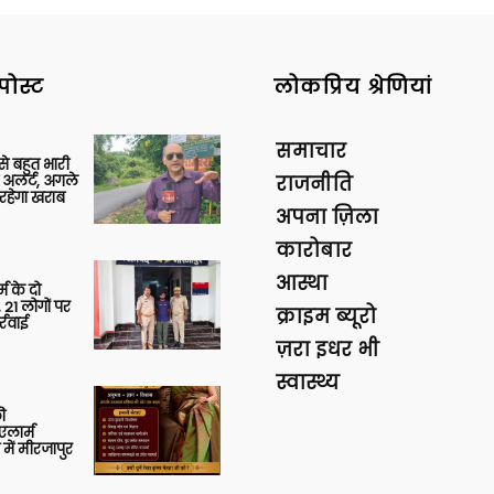
पोस्ट
लोकप्रिय श्रेणियां
समाचार
 से बहुत भारी
 अलर्ट, अगले
राजनीति
रहेगा खराब
अपना ज़िला
कारोबार
आस्था
र्म के दो
 21 लोगों पर
क्राइम ब्यूरो
्रवाई
ज़रा इधर भी
स्वास्थ्य
ी
लार्म
में मीरजापुर