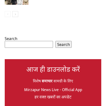
Search
Search
आज ही डाउनलोड करें
विशेष
समाचार
सामग्री के लिए
Mirzapur News Live - Official App
हर वक्त खबरों का अपडेट