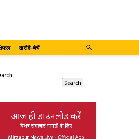
शिफल
खरीदे-बेचें
earch
Search
आज ही डाउनलोड करें
विशेष
समाचार
सामग्री के लिए
Mirzapur News Live - Official App