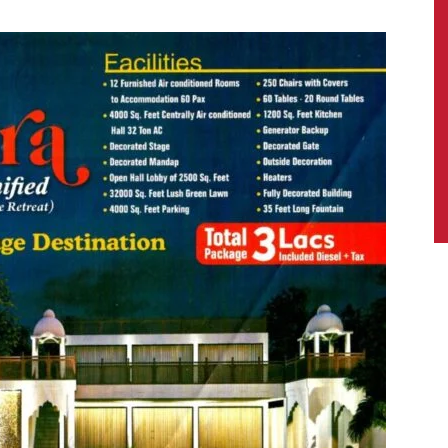
News,
Latest
News