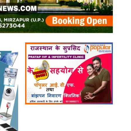
in
Hindi,
Today
Hindi