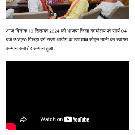
आज दिनांक 10 सितम्बर 2024 को भाजपा जिला कार्यालय पर सायं 04
बजे उ0प्र0 पिछड़ा वर्ग राज्य आयोग के उपाध्यक्ष सोहन माली का स्वागत
सम्मान समारोह सम्पन्न हुआ ।