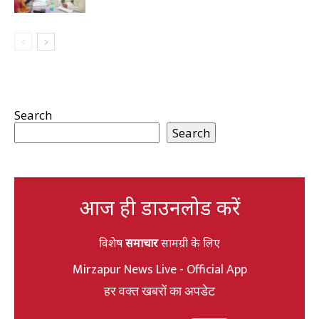
Search
Search
आज ही डाउनलोड करें
विशेष
समाचार
सामग्री के लिए
Mirzapur News Live - Official App
हर वक्त खबरों का अपडेट