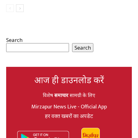
Search
Search
आज ही डाउनलोड करें
विशेष
समाचार
सामग्री के लिए
Mirzapur News Live - Official App
हर वक्त खबरों का अपडेट