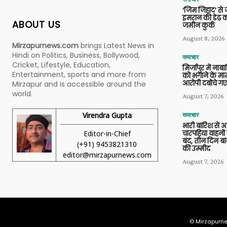
‘जिम जिहाद’ से ज
इमरान की डेढ़ क
ABOUT US
जमीन कुर्क
August 8, 2026
Mirzapurnews.com
brings Latest News in
Hindi on Politics, Business, Bollywood,
समाचार
Cricket, Lifestyle, Education,
मिर्जापुर में ना
Entertainment, sports and more from
को भगाने के मामल
आरोपी दबोचे गए
Mirzapur and is accessible around the
world.
August 7, 2026
Virendra Gupta
समाचार
भारी बारिश से 
Editor-in-Chief
चारपहिया वाहन
बंद, तीन दिन बा
(+91) 9453821310
की उम्मीद
editor@mirzapurnews.com
August 7, 2026
© Mirzapurne