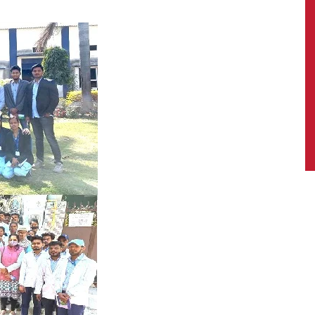
News,
Latest
News