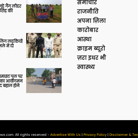
समाचार
ुड़े गैंग लीडर
रोड़ की
राजनीति
अपना ज़िला
कारोबार
आस्था
बालिग लड़कियों
े में दो
क्राइम ब्यूरो
ज़रा इधर भी
स्वास्थ्य
आमघाट पुल पर
ों का आवागमन
द बहाल होने
ws.com. All rights reserved -
Advertise With Us
|
Privacy Policy
|
Disclaimer & Ter