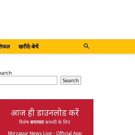
शिफल
खरीदे-बेचें
earch
Search
आज ही डाउनलोड करें
विशेष
समाचार
सामग्री के लिए
Mirzapur News Live - Official App