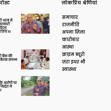
पोस्ट
लोकप्रिय श्रेणियां
समाचार
 अरब में
ु सरकारी
राजनीति
आवेदन
 तिथि 10
अपना ज़िला
कारोबार
आस्था
क्राइम ब्यूरो
ी बैंक की
 बैठक संपन्न
ज़रा इधर भी
स्वास्थ्य
या के आरोपी पर
स्ट्रेट ने
श