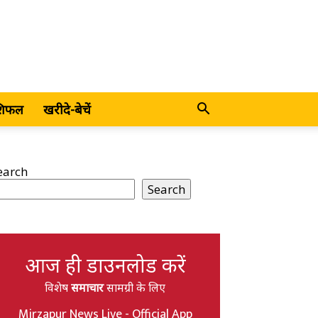
शिफल
खरीदे-बेचें
earch
Search
आज ही डाउनलोड करें
विशेष
समाचार
सामग्री के लिए
Mirzapur News Live - Official App