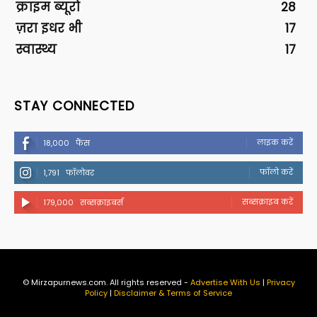
क्राइम ब्यूरो
28
ज़रा इधर भी
17
स्वास्थ्य
17
STAY CONNECTED
लाइक करें
18,000
फैंस
फॉलो करें
1,791
फॉलोवर
सब्सक्राइब करें
179,000
सब्सक्राइबर्स
© Mirzapurnews.com. All rights reserved -
Advertise With Us
|
Privacy
Policy
|
Disclaimer & Terms of Service