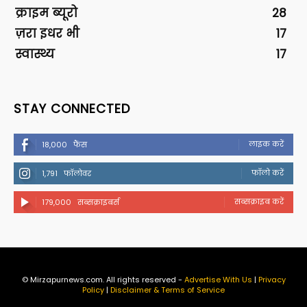
क्राइम ब्यूरो
28
ज़रा इधर भी
17
स्वास्थ्य
17
STAY CONNECTED
लाइक करें
18,000
फैंस
फॉलो करें
1,791
फॉलोवर
सब्सक्राइब करें
179,000
सब्सक्राइबर्स
© Mirzapurnews.com. All rights reserved -
Advertise With Us
|
Privacy
Policy
|
Disclaimer & Terms of Service