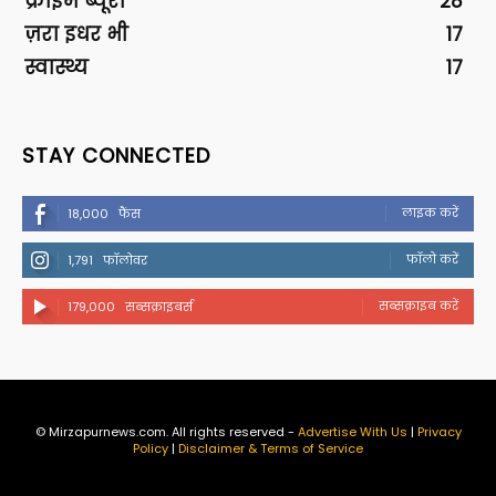
क्राइम ब्यूरो
28
ज़रा इधर भी
17
स्वास्थ्य
17
STAY CONNECTED
लाइक करें
18,000
फैंस
फॉलो करें
1,791
फॉलोवर
सब्सक्राइब करें
179,000
सब्सक्राइबर्स
© Mirzapurnews.com. All rights reserved -
Advertise With Us
|
Privacy
Policy
|
Disclaimer & Terms of Service